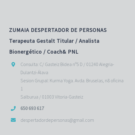
ZUMAIA DESPERTADOR DE PERSONAS
Terapeuta Gestalt Titular / Analista
Bionergético / Coach& PNL
Consulta: C/ Gasteiz Bidea nº5 D / 01240 Alegria-
Dulantzi-Álava
Sesion Grupal: Kurma Yoga. Avda. Bruselas, n8 oficina
1
Salburua / 01003 Vitoria-Gasteiz
650 693 617
despertadordepersonas@gmail.com