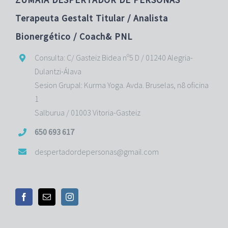
Terapeuta Gestalt Titular / Analista
Bionergético / Coach& PNL
Consulta: C/ Gasteiz Bidea nº5 D / 01240 Alegria-
Dulantzi-Álava
Sesion Grupal: Kurma Yoga. Avda. Bruselas, n8 oficina
1
Salburua / 01003 Vitoria-Gasteiz
650 693 617
despertadordepersonas@gmail.com