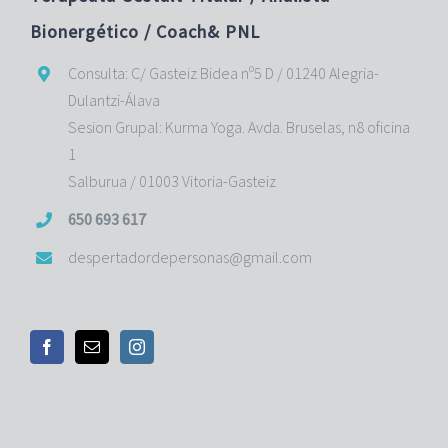
Bionergético / Coach& PNL
Consulta: C/ Gasteiz Bidea nº5 D / 01240 Alegria-
Dulantzi-Álava
Sesion Grupal: Kurma Yoga. Avda. Bruselas, n8 oficina
1
Salburua / 01003 Vitoria-Gasteiz
650 693 617
despertadordepersonas@gmail.com