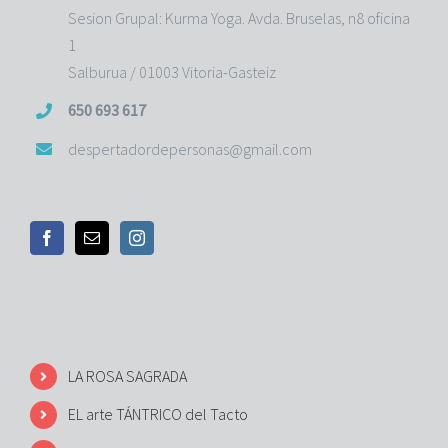
Sesion Grupal: Kurma Yoga. Avda. Bruselas, n8 oficina
1
Salburua / 01003 Vitoria-Gasteiz
650 693 617
despertadordepersonas@gmail.com
LA ROSA SAGRADA
EL arte TÁNTRICO del Tacto