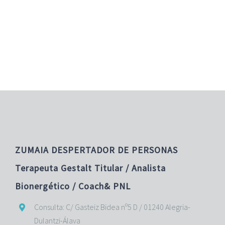
APRENDER MÁS
ZUMAIA DESPERTADOR DE PERSONAS
Terapeuta Gestalt Titular / Analista
Bionergético / Coach& PNL
Consulta: C/ Gasteiz Bidea nº5 D / 01240 Alegria-
Dulantzi-Álava