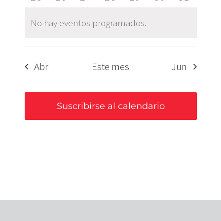
eventos
eventos
eventos
eventos
eventos
eventos
eventos
eventos
eventos
eventos
eventos
eventos
eventos
eventos
No hay eventos programados.
Aviso
Abr
Este mes
Jun
Suscribirse al calendario