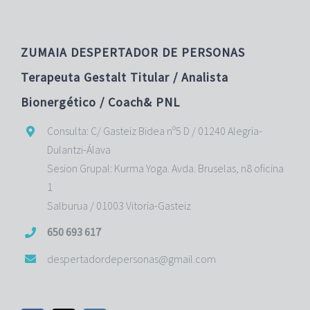
ZUMAIA DESPERTADOR DE PERSONAS
Terapeuta Gestalt Titular / Analista
Bionergético / Coach& PNL
Consulta: C/ Gasteiz Bidea nº5 D / 01240 Alegria-
Dulantzi-Álava
Sesion Grupal: Kurma Yoga. Avda. Bruselas, n8 oficina
1
Salburua / 01003 Vitoria-Gasteiz
650 693 617
despertadordepersonas@gmail.com